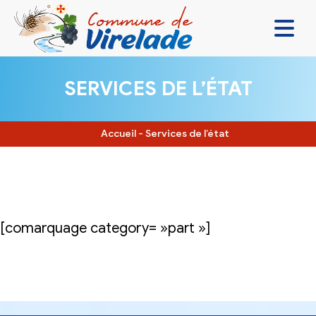
LA MAIRIE & VOUS
SERVICES DE L’ÉTAT
VIVRE ENSEMBLE
SE DIVERTIR
Accueil
-
Services de l’état
DÉCOUVRIR
CONTACT
[comarquage category= »part »]