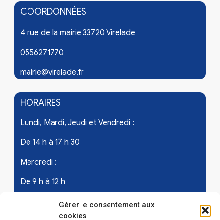
COORDONNÉES
4 rue de la mairie 33720 Virelade
0556271770
mairie@virelade.fr
HORAIRES
Lundi, Mardi, Jeudi et Vendredi :
De 14 h à 17 h 30
Mercredi :
De 9 h à 12 h
Samedi - les 1er et 3ème de chaque mois :
Gérer le consentement aux
cookies