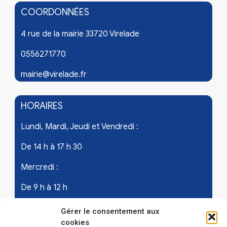
COORDONNÉES
4 rue de la mairie 33720 Virelade
0556271770
mairie@virelade.fr
HORAIRES
Lundi, Mardi, Jeudi et Vendredi :
De 14 h à 17 h 30
Mercredi :
De 9 h à 12 h
Samedi - les 1er et 3ème de chaque mois :
Gérer le consentement aux
cookies