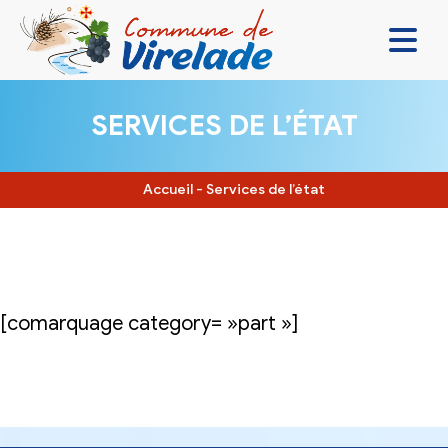
LA MAIRIE & VOUS
SERVICES DE L’ÉTAT
VIVRE ENSEMBLE
SE DIVERTIR
Accueil
-
Services de l’état
DÉCOUVRIR
CONTACT
[comarquage category= »part »]