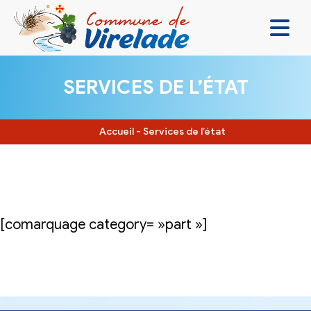
LA MAIRIE & VOUS
SERVICES DE L’ÉTAT
VIVRE ENSEMBLE
SE DIVERTIR
Accueil
-
Services de l’état
DÉCOUVRIR
CONTACT
[comarquage category= »part »]