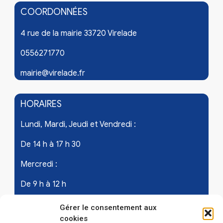
COORDONNÉES
4 rue de la mairie 33720 Virelade
0556271770
mairie@virelade.fr
HORAIRES
Lundi, Mardi, Jeudi et Vendredi :
De 14 h à 17 h 30
Mercredi :
De 9 h à 12 h
Samedi - les 1er et 3ème de chaque mois :
Gérer le consentement aux
cookies