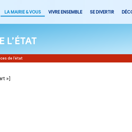
LA MAIRIE & VOUS
VIVRE ENSEMB
CES DE L’ÉTAT
Accueil
-
Services de l’état
tegory= »part »]