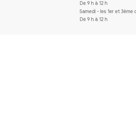
Coordonnées
4 rue de la mairie 33720 Virelade
0556271770
mairie@virelade.fr