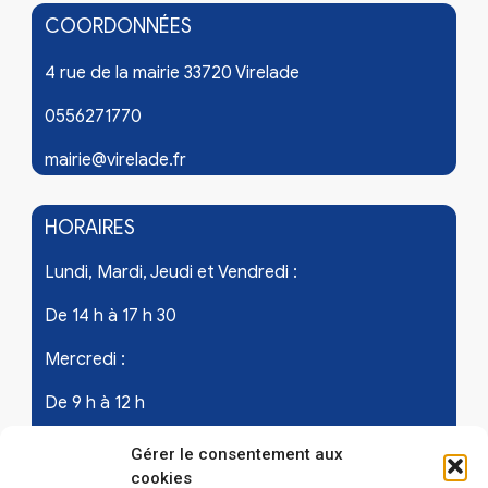
COORDONNÉES
4 rue de la mairie 33720 Virelade
0556271770
mairie@virelade.fr
HORAIRES
Lundi, Mardi, Jeudi et Vendredi :
De 14 h à 17 h 30
Mercredi :
De 9 h à 12 h
Samedi - les 1er et 3ème de chaque mois :
Gérer le consentement aux
cookies