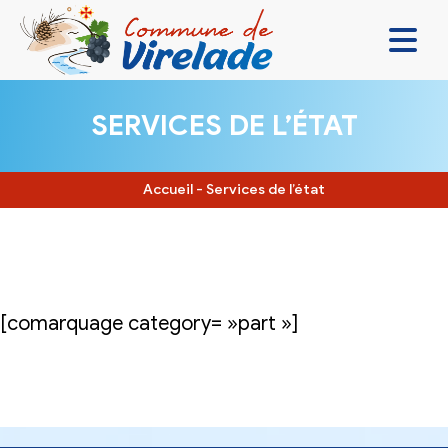
LA MAIRIE & VOUS
SERVICES DE L’ÉTAT
VIVRE ENSEMBLE
SE DIVERTIR
Accueil
-
Services de l’état
DÉCOUVRIR
CONTACT
[comarquage category= »part »]