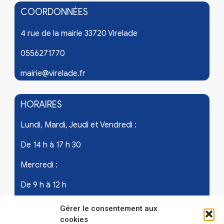
COORDONNÉES
4 rue de la mairie 33720 Virelade
0556271770
mairie@virelade.fr
HORAIRES
Lundi, Mardi, Jeudi et Vendredi :
De 14 h à 17 h 30
Mercredi :
De 9 h à 12 h
Samedi - les 1er et 3ème de chaque mois :
Gérer le consentement aux
cookies