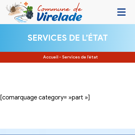
LA MAIRIE & VOUS
SERVICES DE L’ÉTAT
VIVRE ENSEMBLE
SE DIVERTIR
Accueil
-
Services de l’état
DÉCOUVRIR
CONTACT
[comarquage category= »part »]