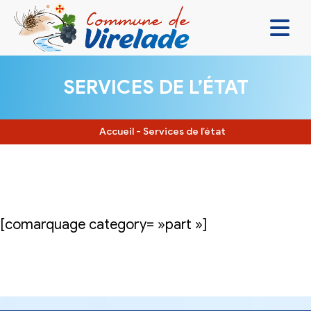
LA MAIRIE & VOUS
SERVICES DE L’ÉTAT
VIVRE ENSEMBLE
SE DIVERTIR
Accueil
-
Services de l’état
DÉCOUVRIR
CONTACT
[comarquage category= »part »]