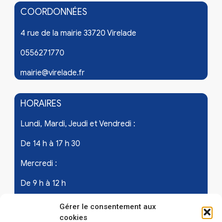
COORDONNÉES
4 rue de la mairie 33720 Virelade
0556271770
mairie@virelade.fr
HORAIRES
Lundi, Mardi, Jeudi et Vendredi :
De 14 h à 17 h 30
Mercredi :
De 9 h à 12 h
Samedi - les 1er et 3ème de chaque mois :
Gérer le consentement aux
cookies