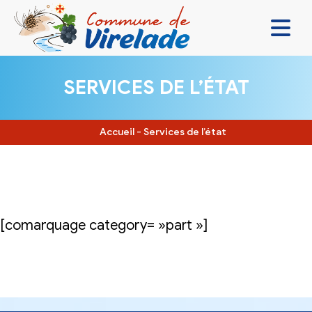
LA MAIRIE & VOUS
SERVICES DE L’ÉTAT
VIVRE ENSEMBLE
SE DIVERTIR
Accueil
-
Services de l’état
DÉCOUVRIR
CONTACT
[comarquage category= »part »]