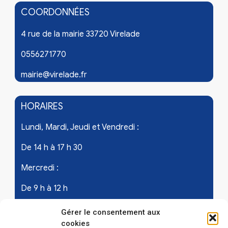
COORDONNÉES
4 rue de la mairie 33720 Virelade
0556271770
mairie@virelade.fr
HORAIRES
Lundi, Mardi, Jeudi et Vendredi :
De 14 h à 17 h 30
Mercredi :
De 9 h à 12 h
Samedi - les 1er et 3ème de chaque mois :
Gérer le consentement aux
cookies