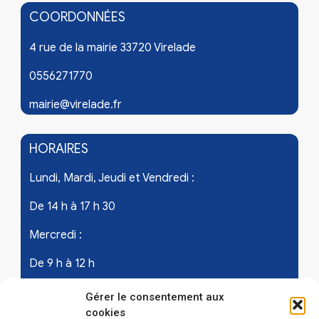
COORDONNÉES
4 rue de la mairie 33720 Virelade
0556271770
mairie@virelade.fr
HORAIRES
Lundi, Mardi, Jeudi et Vendredi :
De 14 h à 17 h 30
Mercredi :
De 9 h à 12 h
Samedi - les 1er et 3ème de chaque mois :
Gérer le consentement aux
cookies