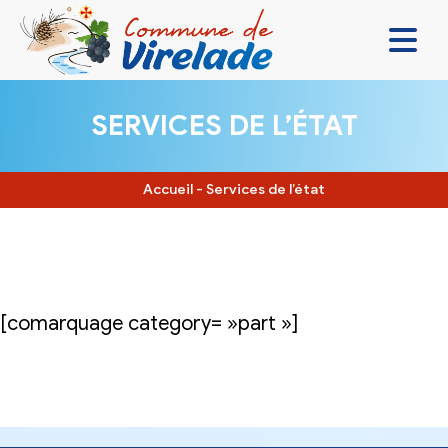
LA MAIRIE & VOUS
SERVICES DE L’ÉTAT
VIVRE ENSEMBLE
SE DIVERTIR
Accueil
-
Services de l’état
DÉCOUVRIR
CONTACT
[comarquage category= »part »]