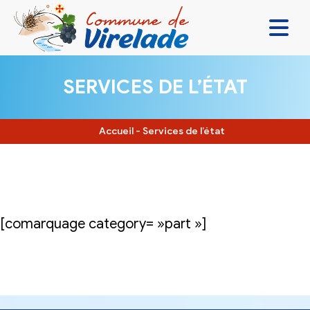
LA MAIRIE & VOUS
SERVICES DE L’ÉTAT
VIVRE ENSEMBLE
SE DIVERTIR
Accueil
-
Services de l’état
DÉCOUVRIR
CONTACT
[comarquage category= »part »]