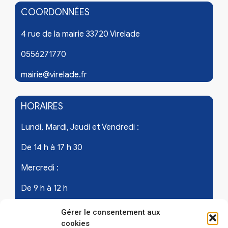
COORDONNÉES
4 rue de la mairie 33720 Virelade
0556271770
mairie@virelade.fr
HORAIRES
Lundi, Mardi, Jeudi et Vendredi :
De 14 h à 17 h 30
Mercredi :
De 9 h à 12 h
Samedi - les 1er et 3ème de chaque mois :
Gérer le consentement aux
cookies