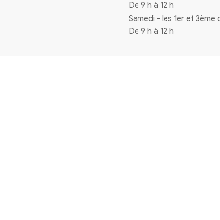
Coordonnées
4 rue de la mairie 33720 Virelade
0556271770
mairie@virelade.fr