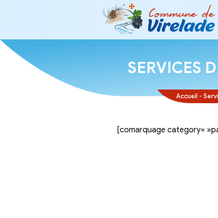
SERVI
[comarquage ca