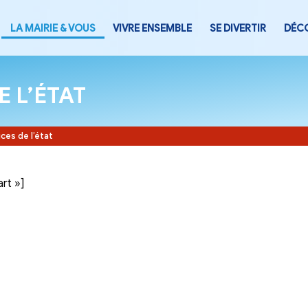
LA MAIRIE & VOUS
VIVRE ENSEMB
CES DE L’ÉTAT
Accueil
-
Services de l’état
tegory= »part »]