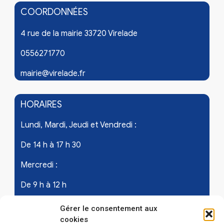
COORDONNÉES
4 rue de la mairie 33720 Virelade
0556271770
mairie@virelade.fr
HORAIRES
Lundi, Mardi, Jeudi et Vendredi :
De 14 h à 17 h 30
Mercredi :
De 9 h à 12 h
Samedi - les 1er et 3ème de chaque mois :
Gérer le consentement aux
cookies