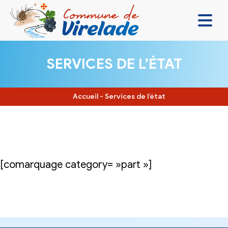
LA MAIRIE & VOUS
SERVICES DE L’ÉTAT
VIVRE ENSEMBLE
SE DIVERTIR
Accueil
-
Services de l’état
DÉCOUVRIR
CONTACT
[comarquage category= »part »]