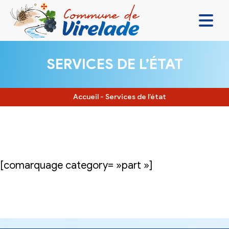
LA MAIRIE & VOUS
SERVICES DE L’ÉTAT
VIVRE ENSEMBLE
SE DIVERTIR
Accueil
-
Services de l’état
DÉCOUVRIR
CONTACT
[comarquage category= »part »]