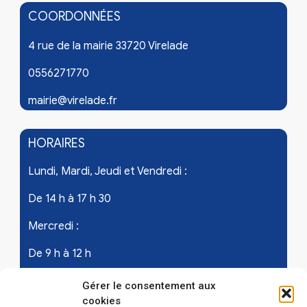
COORDONNÉES
4 rue de la mairie 33720 Virelade
0556271770
mairie@virelade.fr
HORAIRES
Lundi, Mardi, Jeudi et Vendredi :
De 14 h à 17 h 30
Mercredi :
De 9 h à 12 h
Samedi - les 1er et 3ème de chaque mois :
Gérer le consentement aux
cookies