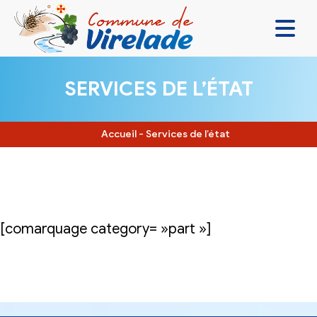
LA MAIRIE & VOUS
SERVICES DE L’ÉTAT
VIVRE ENSEMBLE
SE DIVERTIR
Accueil
-
Services de l’état
DÉCOUVRIR
CONTACT
[comarquage category= »part »]