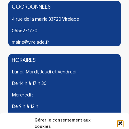
COORDONNÉES
4 rue de la mairie 33720 Virelade
0556271770
mairie@virelade.fr
HORAIRES
Lundi, Mardi, Jeudi et Vendredi :
De 14 h à 17 h 30
Mercredi :
De 9 h à 12 h
Samedi - les 1er et 3ème de chaque mois :
Gérer le consentement aux
cookies