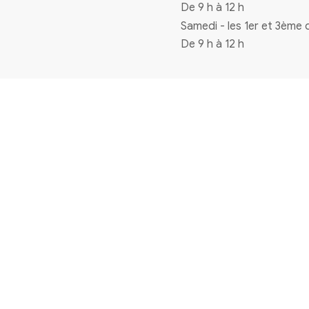
Coordonnées
4 rue de la mairie 33720 Virelade
0556271770
mairie@virelade.fr