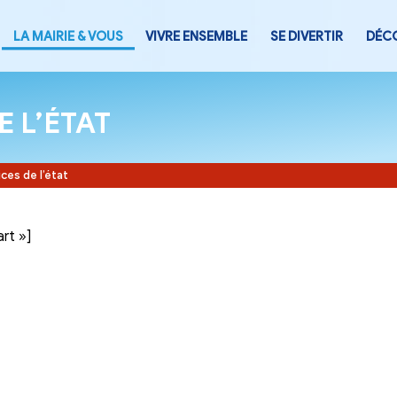
LA MAIRIE & VOUS
VIVRE ENSEMB
CES DE L’ÉTAT
Accueil
-
Services de l’état
tegory= »part »]