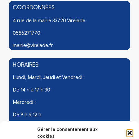
COORDONNÉES
4 rue de la mairie 33720 Virelade
0556271770
mairie@virelade.fr
HORAIRES
Lundi, Mardi, Jeudi et Vendredi :
De 14 h à 17 h 30
Mercredi :
De 9 h à 12 h
Samedi - les 1er et 3ème de chaque mois :
Gérer le consentement aux
cookies