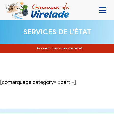
LA MAIRIE & VOUS
SERVICES DE L’ÉTAT
VIVRE ENSEMBLE
SE DIVERTIR
Accueil
-
Services de l’état
DÉCOUVRIR
CONTACT
[comarquage category= »part »]