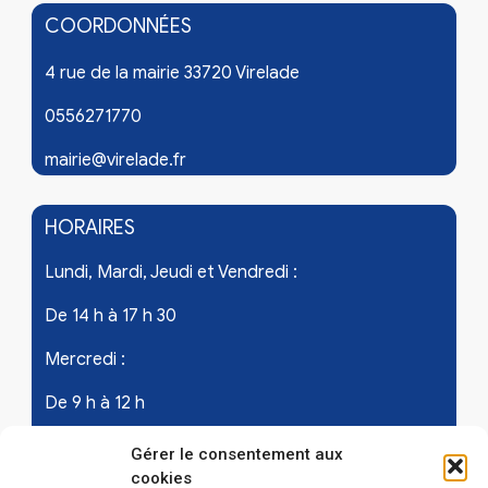
COORDONNÉES
4 rue de la mairie 33720 Virelade
0556271770
mairie@virelade.fr
HORAIRES
Lundi, Mardi, Jeudi et Vendredi :
De 14 h à 17 h 30
Mercredi :
De 9 h à 12 h
Samedi - les 1er et 3ème de chaque mois :
Gérer le consentement aux
cookies