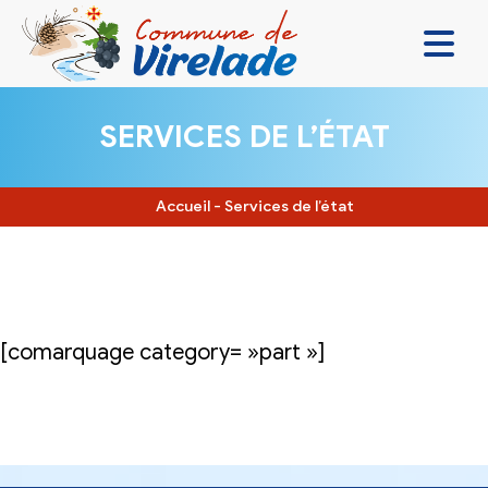
LA MAIRIE & VOUS
SERVICES DE L’ÉTAT
VIVRE ENSEMBLE
SE DIVERTIR
Accueil
-
Services de l’état
DÉCOUVRIR
CONTACT
[comarquage category= »part »]