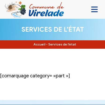
LA MAIRIE & VOUS
SERVICES DE L’ÉTAT
VIVRE ENSEMBLE
SE DIVERTIR
Accueil
-
Services de l’état
DÉCOUVRIR
CONTACT
[comarquage category= »part »]