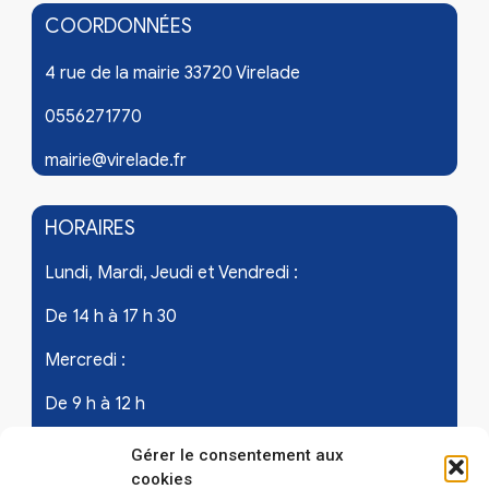
COORDONNÉES
4 rue de la mairie 33720 Virelade
0556271770
mairie@virelade.fr
HORAIRES
Lundi, Mardi, Jeudi et Vendredi :
De 14 h à 17 h 30
Mercredi :
De 9 h à 12 h
Samedi - les 1er et 3ème de chaque mois :
Gérer le consentement aux
cookies