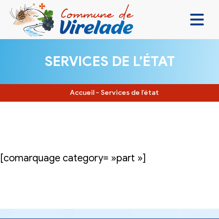
LA MAIRIE & VOUS
SERVICES DE L’ÉTAT
VIVRE ENSEMBLE
SE DIVERTIR
Accueil
-
Services de l’état
DÉCOUVRIR
CONTACT
[comarquage category= »part »]