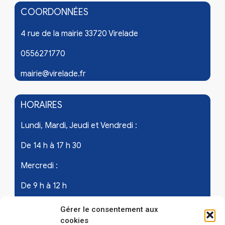
COORDONNÉES
4 rue de la mairie 33720 Virelade
0556271770
mairie@virelade.fr
HORAIRES
Lundi, Mardi, Jeudi et Vendredi :
De 14 h à 17 h 30
Mercredi :
De 9 h à 12 h
Samedi - les 1er et 3ème de chaque mois :
Gérer le consentement aux
cookies