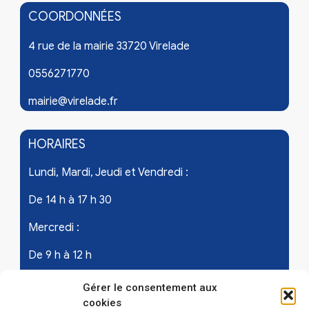
COORDONNÉES
4 rue de la mairie 33720 Virelade
0556271770
mairie@virelade.fr
HORAIRES
Lundi, Mardi, Jeudi et Vendredi :
De 14 h à 17 h 30
Mercredi :
De 9 h à 12 h
Samedi - les 1er et 3ème de chaque mois :
Gérer le consentement aux
cookies