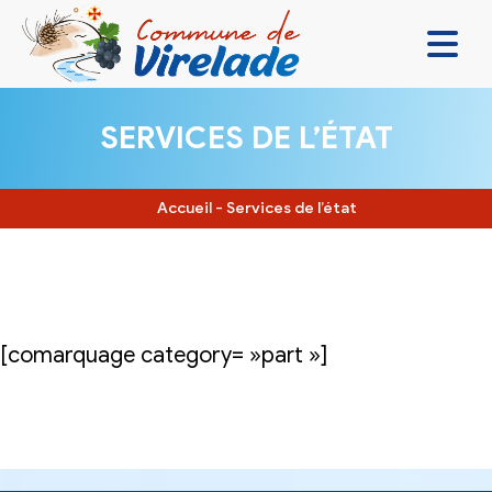
LA MAIRIE & VOUS
SERVICES DE L’ÉTAT
VIVRE ENSEMBLE
SE DIVERTIR
Accueil
-
Services de l’état
DÉCOUVRIR
CONTACT
[comarquage category= »part »]