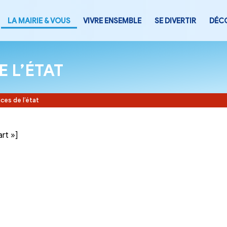
LA MAIRIE & VOUS
VIVRE ENSEMB
CES DE L’ÉTAT
Accueil
-
Services de l’état
tegory= »part »]