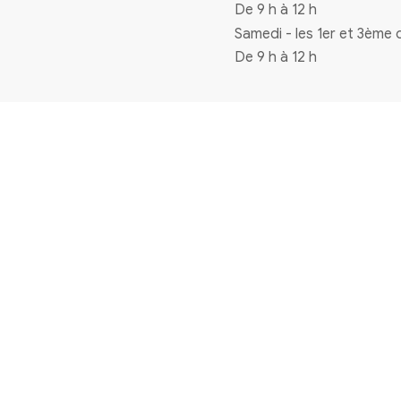
Coordonnées
4 rue de la mairie 33720 Virelade
0556271770
mairie@virelade.fr