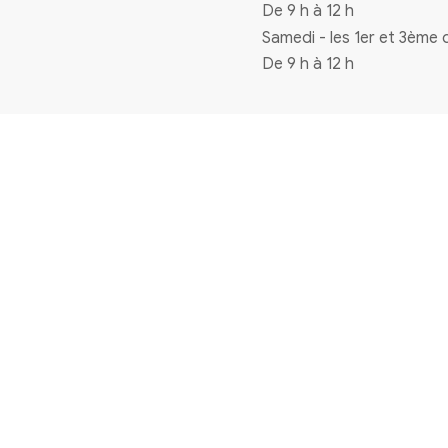
Coordonnées
4 rue de la mairie 33720 Virelade
0556271770
mairie@virelade.fr