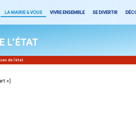
LA MAIRIE & VOUS
VIVRE ENSEMB
CES DE L’ÉTAT
Accueil
-
Services de l’état
tegory= »part »]