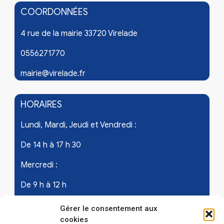
COORDONNÉES
4 rue de la mairie 33720 Virelade
0556271770
mairie@virelade.fr
HORAIRES
Lundi, Mardi, Jeudi et Vendredi :
De 14 h à 17 h 30
Mercredi :
De 9 h à 12 h
Samedi - les 1er et 3ème de chaque mois :
Gérer le consentement aux
cookies