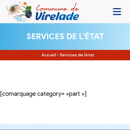
LA MAIRIE & VOUS
SERVICES DE L’ÉTAT
VIVRE ENSEMBLE
SE DIVERTIR
Accueil
-
Services de l’état
DÉCOUVRIR
CONTACT
[comarquage category= »part »]