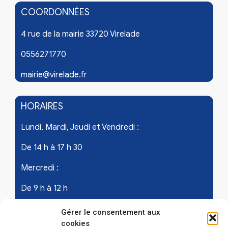
COORDONNÉES
4 rue de la mairie 33720 Virelade
0556271770
mairie@virelade.fr
HORAIRES
Lundi, Mardi, Jeudi et Vendredi :
De 14 h à 17 h 30
Mercredi :
De 9 h à 12 h
Samedi - les 1er et 3ème de chaque mois :
Gérer le consentement aux
cookies