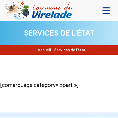
LA MAIRIE & VOUS
SERVICES DE L’ÉTAT
VIVRE ENSEMBLE
SE DIVERTIR
Accueil
-
Services de l’état
DÉCOUVRIR
CONTACT
[comarquage category= »part »]