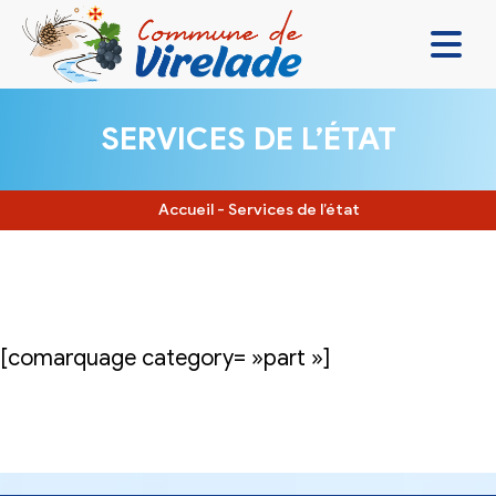
LA MAIRIE & VOUS
SERVICES DE L’ÉTAT
VIVRE ENSEMBLE
SE DIVERTIR
Accueil
-
Services de l’état
DÉCOUVRIR
CONTACT
[comarquage category= »part »]