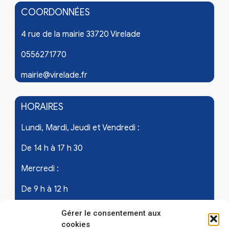
COORDONNÉES
4 rue de la mairie 33720 Virelade
0556271770
mairie@virelade.fr
HORAIRES
Lundi, Mardi, Jeudi et Vendredi :
De 14 h à 17 h 30
Mercredi :
De 9 h à 12 h
Samedi - les 1er et 3ème de chaque mois :
Gérer le consentement aux
cookies