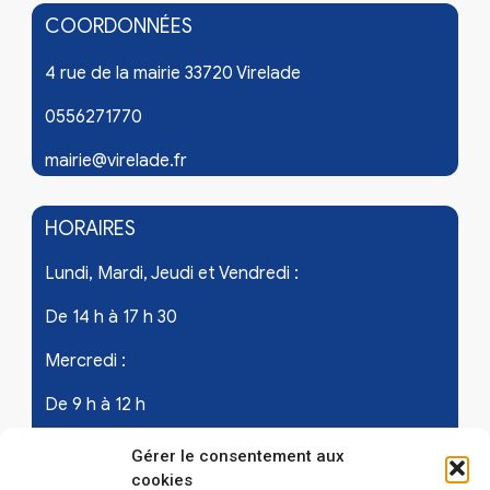
COORDONNÉES
4 rue de la mairie 33720 Virelade
0556271770
mairie@virelade.fr
HORAIRES
Lundi, Mardi, Jeudi et Vendredi :
De 14 h à 17 h 30
Mercredi :
De 9 h à 12 h
Samedi - les 1er et 3ème de chaque mois :
Gérer le consentement aux
cookies