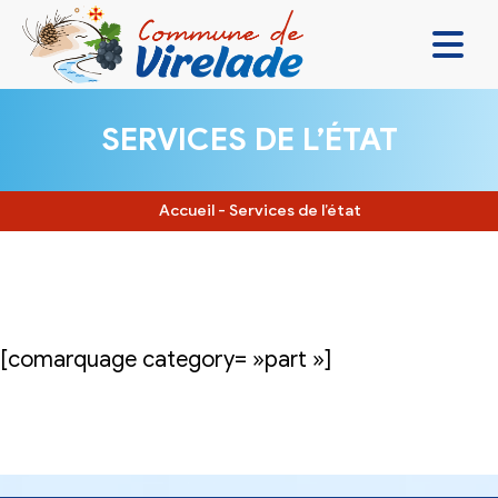
LA MAIRIE & VOUS
SERVICES DE L’ÉTAT
VIVRE ENSEMBLE
SE DIVERTIR
Accueil
-
Services de l’état
DÉCOUVRIR
CONTACT
[comarquage category= »part »]