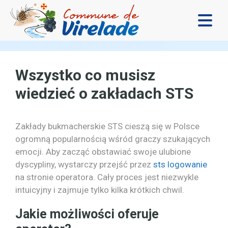
LA MAIRIE & VOUS
VIVRE ENSEMBLE
Wszystko co musisz
wiedzieć o zakładach STS
SE DIVERTIR
DÉCOUVRIR
Zakłady bukmacherskie STS cieszą się w Polsce
CONTACT
ogromną popularnością wśród graczy szukających
emocji. Aby zacząć obstawiać swoje ulubione
dyscypliny, wystarczy przejść przez
sts logowanie
na stronie operatora. Cały proces jest niezwykle
intuicyjny i zajmuje tylko kilka krótkich chwil.
Jakie możliwości oferuje