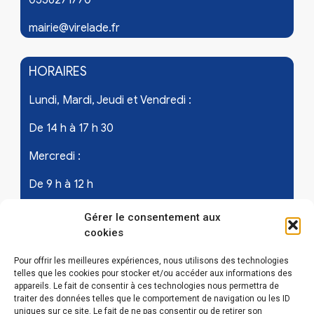
mairie@virelade.fr
HORAIRES
Lundi, Mardi, Jeudi et Vendredi :
De 14 h à 17 h 30
Mercredi :
De 9 h à 12 h
Samedi - les 1er et 3ème de chaque mois :
Gérer le consentement aux
cookies
De 9 h à 12 h
Pour offrir les meilleures expériences, nous utilisons des technologies
telles que les cookies pour stocker et/ou accéder aux informations des
appareils. Le fait de consentir à ces technologies nous permettra de
LIENS UTILES
traiter des données telles que le comportement de navigation ou les ID
uniques sur ce site. Le fait de ne pas consentir ou de retirer son