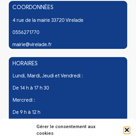
COORDONNÉES
4 rue de la mairie 33720 Virelade
0556271770
mairie@virelade.fr
HORAIRES
Lundi, Mardi, Jeudi et Vendredi :
De 14 h à 17 h 30
Mercredi :
De 9 h à 12 h
Samedi - les 1er et 3ème de chaque mois :
Gérer le consentement aux
cookies