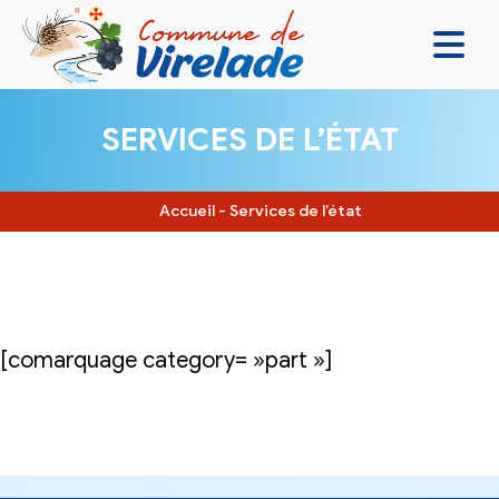
LA MAIRIE & VOUS
SERVICES DE L’ÉTAT
VIVRE ENSEMBLE
SE DIVERTIR
Accueil
-
Services de l’état
DÉCOUVRIR
CONTACT
[comarquage category= »part »]