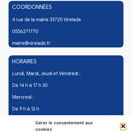
COORDONNÉES
4 rue de la mairie 33720 Virelade
0556271770
mairie@virelade.fr
HORAIRES
Lundi, Mardi, Jeudi et Vendredi :
De 14 h à 17 h 30
Mercredi :
De 9 h à 12 h
Samedi - les 1er et 3ème de chaque mois :
Gérer le consentement aux
cookies