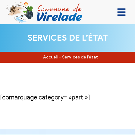
LA MAIRIE & VOUS
SERVICES DE L’ÉTAT
VIVRE ENSEMBLE
SE DIVERTIR
Accueil
-
Services de l’état
DÉCOUVRIR
CONTACT
[comarquage category= »part »]