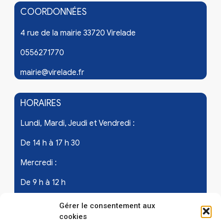
COORDONNÉES
4 rue de la mairie 33720 Virelade
0556271770
mairie@virelade.fr
HORAIRES
Lundi, Mardi, Jeudi et Vendredi :
De 14 h à 17 h 30
Mercredi :
De 9 h à 12 h
Samedi - les 1er et 3ème de chaque mois :
Gérer le consentement aux
cookies