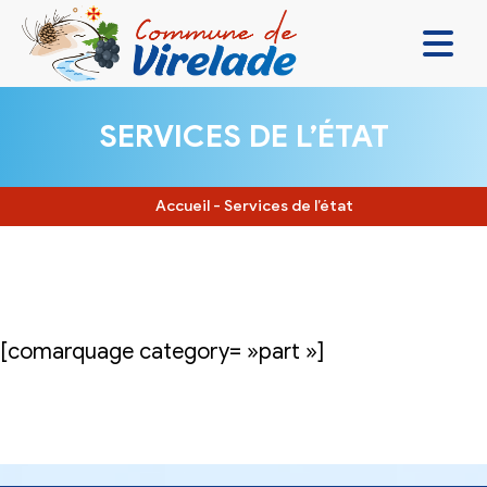
LA MAIRIE & VOUS
SERVICES DE L’ÉTAT
VIVRE ENSEMBLE
SE DIVERTIR
Accueil
-
Services de l’état
DÉCOUVRIR
CONTACT
[comarquage category= »part »]