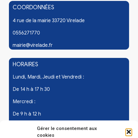
COORDONNÉES
4 rue de la mairie 33720 Virelade
0556271770
mairie@virelade.fr
HORAIRES
Lundi, Mardi, Jeudi et Vendredi :
De 14 h à 17 h 30
Mercredi :
De 9 h à 12 h
Samedi - les 1er et 3ème de chaque mois :
Gérer le consentement aux
cookies