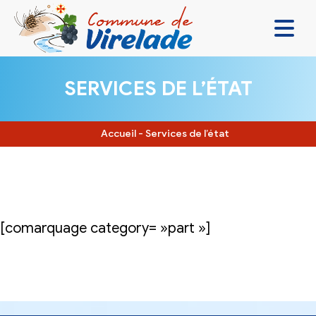
LA MAIRIE & VOUS
SERVICES DE L’ÉTAT
VIVRE ENSEMBLE
SE DIVERTIR
Accueil
-
Services de l’état
DÉCOUVRIR
CONTACT
[comarquage category= »part »]