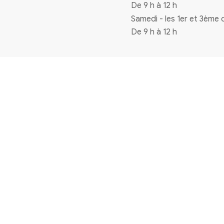
Coordonnées
4 rue de la mairie 33720 Virelade
0556271770
mairie@virelade.fr