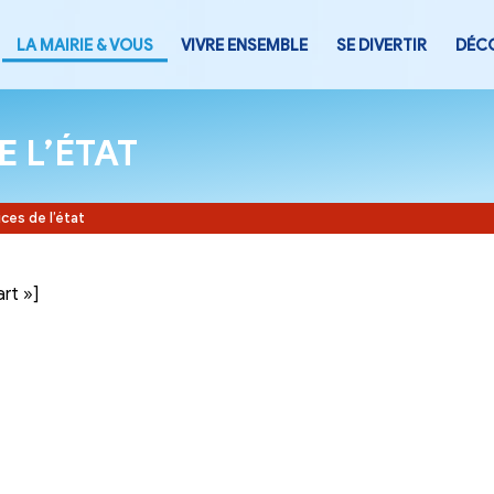
LA MAIRIE & VOUS
VIVRE ENSEMB
CES DE L’ÉTAT
Accueil
-
Services de l’état
tegory= »part »]