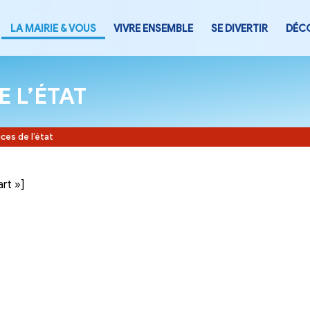
LA MAIRIE & VOUS
VIVRE ENSEMB
CES DE L’ÉTAT
Accueil
-
Services de l’état
tegory= »part »]