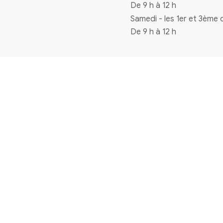
Coordonnées
4 rue de la mairie 33720 Virelade
0556271770
mairie@virelade.fr