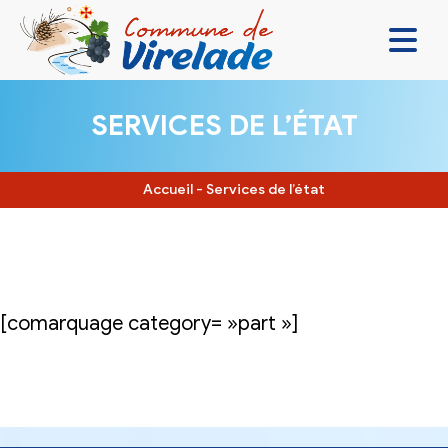
LA MAIRIE & VOUS
SERVICES DE L’ÉTAT
VIVRE ENSEMBLE
SE DIVERTIR
Accueil
-
Services de l’état
DÉCOUVRIR
CONTACT
[comarquage category= »part »]