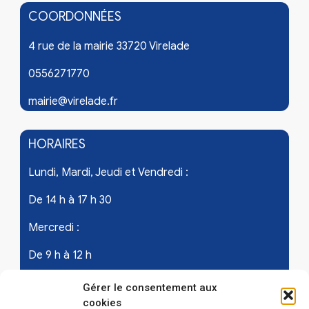
COORDONNÉES
4 rue de la mairie 33720 Virelade
0556271770
mairie@virelade.fr
HORAIRES
Lundi, Mardi, Jeudi et Vendredi :
De 14 h à 17 h 30
Mercredi :
De 9 h à 12 h
Samedi - les 1er et 3ème de chaque mois :
Gérer le consentement aux
cookies