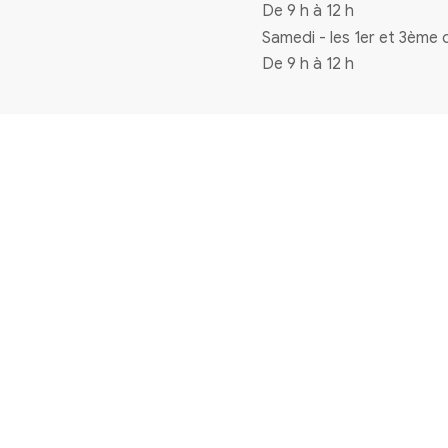
Coordonnées
4 rue de la mairie 33720 Virelade
0556271770
mairie@virelade.fr