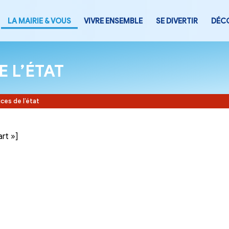
LA MAIRIE & VOUS
VIVRE ENSEMB
CES DE L’ÉTAT
Accueil
-
Services de l’état
tegory= »part »]