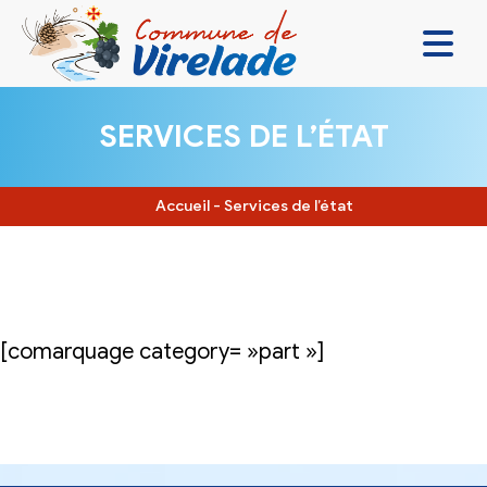
LA MAIRIE & VOUS
SERVICES DE L’ÉTAT
VIVRE ENSEMBLE
SE DIVERTIR
Accueil
-
Services de l’état
DÉCOUVRIR
CONTACT
[comarquage category= »part »]