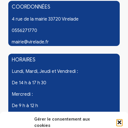
COORDONNÉES
4 rue de la mairie 33720 Virelade
0556271770
mairie@virelade.fr
HORAIRES
Lundi, Mardi, Jeudi et Vendredi :
De 14 h à 17 h 30
Mercredi :
De 9 h à 12 h
Samedi - les 1er et 3ème de chaque mois :
Gérer le consentement aux
cookies