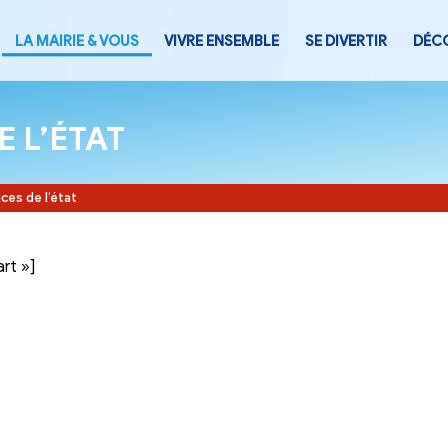
LA MAIRIE & VOUS
VIVRE ENSEMB
CES DE L’ÉTAT
Accueil
-
Services de l’état
tegory= »part »]