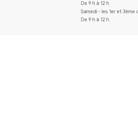
Coordonnées
4 rue de la mairie 33720 Virelade
0556271770
mairie@virelade.fr