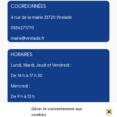
COORDONNÉES
4 rue de la mairie 33720 Virelade
0556271770
mairie@virelade.fr
HORAIRES
Lundi, Mardi, Jeudi et Vendredi :
De 14 h à 17 h 30
Mercredi :
De 9 h à 12 h
Samedi - les 1er et 3ème de chaque mois :
Gérer le consentement aux
cookies