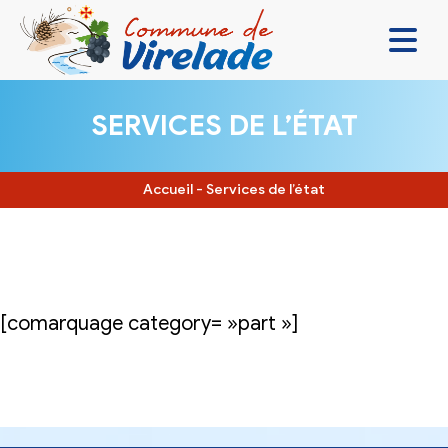
LA MAIRIE & VOUS
SERVICES DE L’ÉTAT
VIVRE ENSEMBLE
SE DIVERTIR
Accueil
-
Services de l’état
DÉCOUVRIR
CONTACT
[comarquage category= »part »]