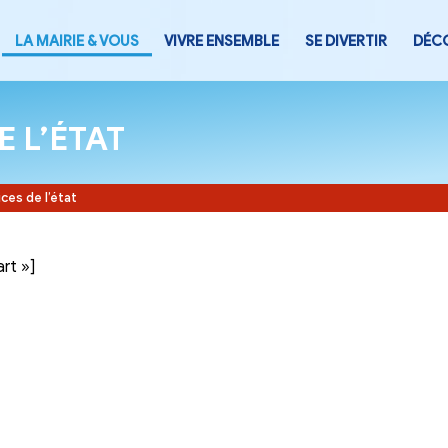
LA MAIRIE & VOUS
VIVRE ENSEMB
CES DE L’ÉTAT
Accueil
-
Services de l’état
tegory= »part »]