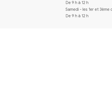
Coordonnées
4 rue de la mairie 33720 Virelade
0556271770
mairie@virelade.fr