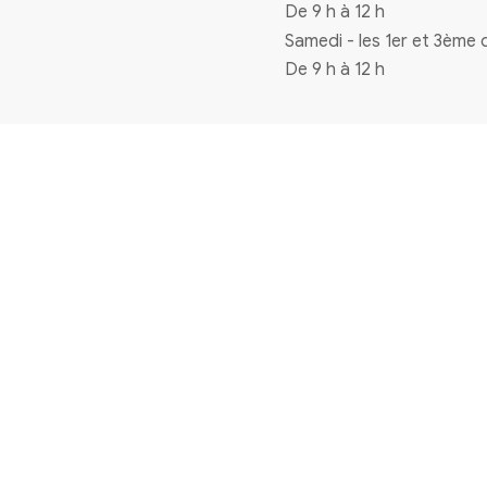
Coordonnées
4 rue de la mairie 33720 Virelade
0556271770
mairie@virelade.fr