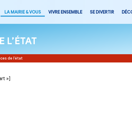
LA MAIRIE & VOUS
VIVRE ENSEMB
CES DE L’ÉTAT
Accueil
-
Services de l’état
tegory= »part »]