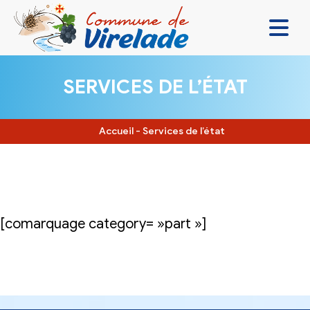
LA MAIRIE & VOUS
SERVICES DE L’ÉTAT
VIVRE ENSEMBLE
SE DIVERTIR
Accueil
-
Services de l’état
DÉCOUVRIR
CONTACT
[comarquage category= »part »]