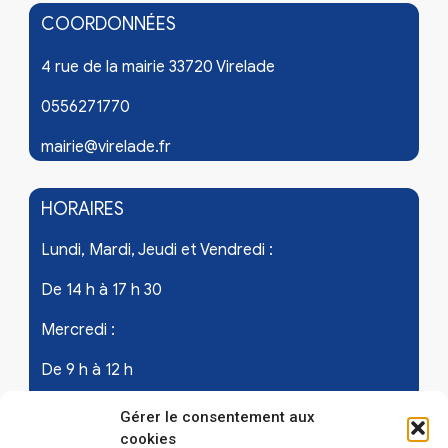
COORDONNÉES
4 rue de la mairie 33720 Virelade
0556271770
mairie@virelade.fr
HORAIRES
Lundi, Mardi, Jeudi et Vendredi :
De 14 h à 17 h 30
Mercredi :
De 9 h à 12 h
Samedi - les 1er et 3ème de chaque mois :
Gérer le consentement aux
cookies