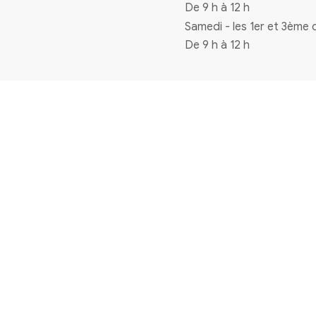
Coordonnées
4 rue de la mairie 33720 Virelade
0556271770
mairie@virelade.fr