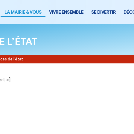
LA MAIRIE & VOUS
VIVRE ENSEMB
CES DE L’ÉTAT
Accueil
-
Services de l’état
tegory= »part »]