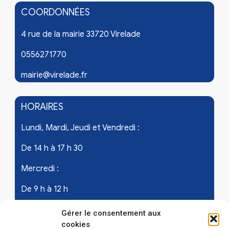
COORDONNÉES
4 rue de la mairie 33720 Virelade
0556271770
mairie@virelade.fr
HORAIRES
Lundi, Mardi, Jeudi et Vendredi :
De 14 h à 17 h 30
Mercredi :
De 9 h à 12 h
Samedi - les 1er et 3ème de chaque mois :
Gérer le consentement aux
cookies