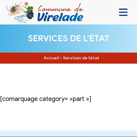
LA MAIRIE & VOUS
SERVICES DE L’ÉTAT
VIVRE ENSEMBLE
SE DIVERTIR
Accueil
-
Services de l’état
DÉCOUVRIR
CONTACT
[comarquage category= »part »]