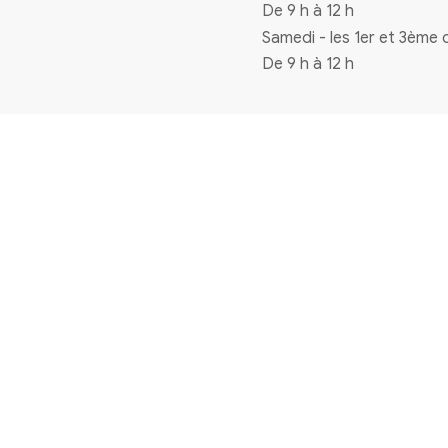
Coordonnées
4 rue de la mairie 33720 Virelade
0556271770
mairie@virelade.fr