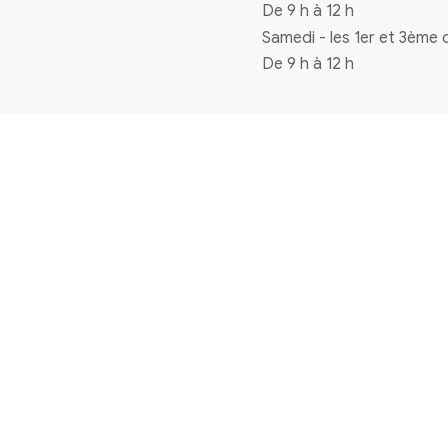
Coordonnées
4 rue de la mairie 33720 Virelade
0556271770
mairie@virelade.fr