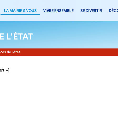
LA MAIRIE & VOUS
VIVRE ENSEMB
CES DE L’ÉTAT
Accueil
-
Services de l’état
tegory= »part »]