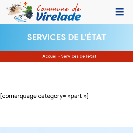
LA MAIRIE & VOUS
SERVICES DE L’ÉTAT
VIVRE ENSEMBLE
SE DIVERTIR
Accueil
-
Services de l’état
DÉCOUVRIR
CONTACT
[comarquage category= »part »]