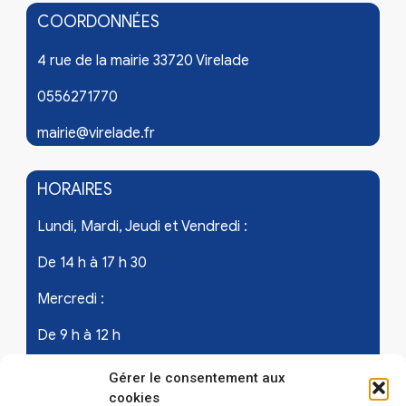
COORDONNÉES
4 rue de la mairie 33720 Virelade
0556271770
mairie@virelade.fr
HORAIRES
Lundi, Mardi, Jeudi et Vendredi :
De 14 h à 17 h 30
Mercredi :
De 9 h à 12 h
Samedi - les 1er et 3ème de chaque mois :
Gérer le consentement aux
cookies