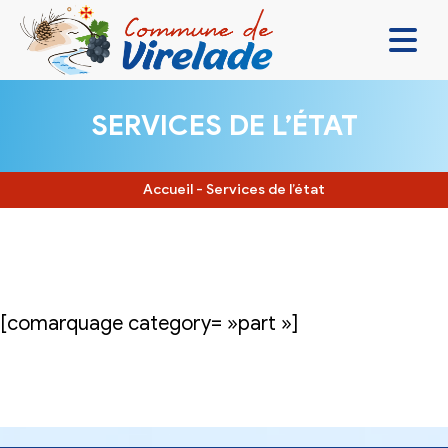
LA MAIRIE & VOUS
SERVICES DE L’ÉTAT
VIVRE ENSEMBLE
SE DIVERTIR
Accueil
-
Services de l’état
DÉCOUVRIR
CONTACT
[comarquage category= »part »]