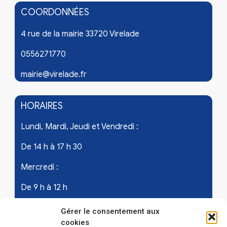
COORDONNÉES
4 rue de la mairie 33720 Virelade
0556271770
mairie@virelade.fr
HORAIRES
Lundi, Mardi, Jeudi et Vendredi :
De 14 h à 17 h 30
Mercredi :
De 9 h à 12 h
Samedi - les 1er et 3ème de chaque mois :
Gérer le consentement aux
cookies