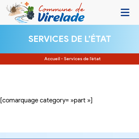
LA MAIRIE & VOUS
SERVICES DE L’ÉTAT
VIVRE ENSEMBLE
SE DIVERTIR
Accueil
-
Services de l’état
DÉCOUVRIR
CONTACT
[comarquage category= »part »]