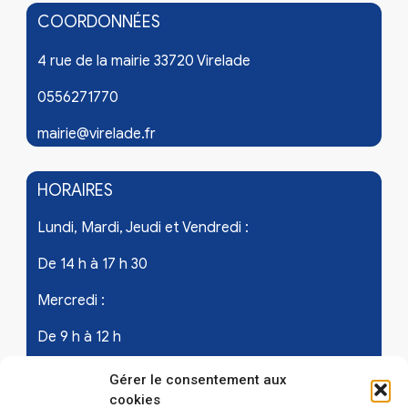
COORDONNÉES
4 rue de la mairie 33720 Virelade
0556271770
mairie@virelade.fr
HORAIRES
Lundi, Mardi, Jeudi et Vendredi :
De 14 h à 17 h 30
Mercredi :
De 9 h à 12 h
Samedi - les 1er et 3ème de chaque mois :
Gérer le consentement aux
cookies