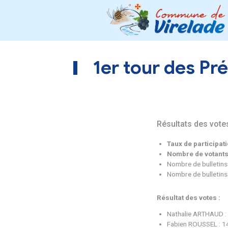
1er tour d
Résult
Taux
Nomb
Nombr
Nombr