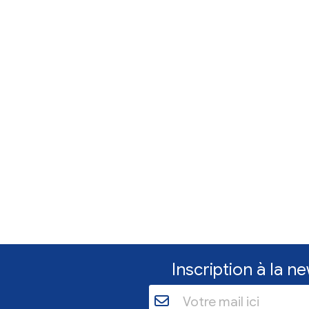
Citoyenneté
Feux en Giron
organisation 
de dons
Poursuite de la c
pour les personn
aujourd'hui, jusqu
17 h 30.
En savoir plu