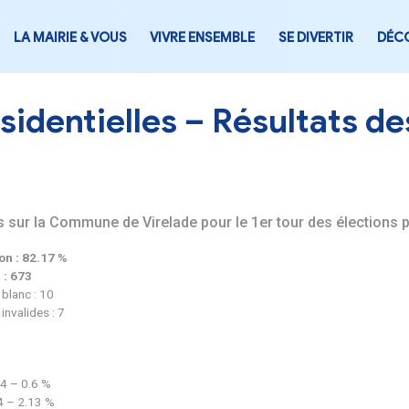
LA MAIRIE & VOUS
VIVRE ENSEMB
es Présidentielles – R
ats des votes sur la Commune de Virelade pour le 
 de participation : 82.17 %
re de votants : 673
e de bulletins blanc : 10
e de bulletins invalides : 7