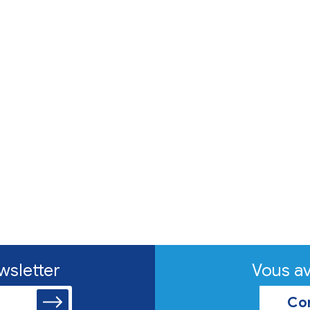
de -
d'une collecte
ollecte de dons
es évacuées,
'à 12 h et de 14 h à
s