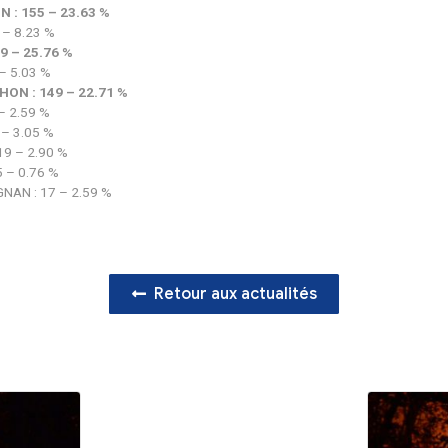
 des votes :
alie ARTHAUD : 4 – 0.6 %
en ROUSSEL : 14 – 2.13 %
nuel MACRON : 155 – 23.63 %
 LASSALLE : 54 – 8.23 %
ne LE PEN : 169 – 25.76 %
 ZEMMOUR : 33 – 5.03 %
-Luc MELENCHON : 149 – 22.71 %
 HIDALGO : 17 – 2.59 %
ick JADOT : 20 – 3.05 %
rie PECRESSE : 19 – 2.90 %
ippe POUTOU : 5 – 0.76 %
las DUPONT-AIGNAN : 17 – 2.59 %