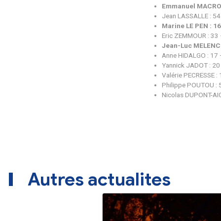
Résultat
Nath
Fabi
Emma
Jean
Mari
Eric
Jean
Anne
Yann
Valé
Phil
Nico