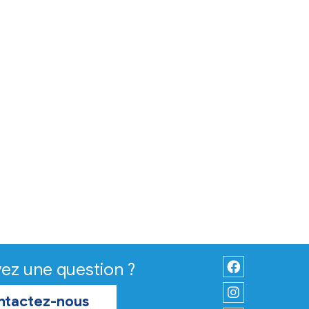
Citoyenneté
Feux en Gironde
La commune de Virelade suit les
consignes de la Communauté d
Communes Convergence Garo
et de la Préfète de la région
Nouvelle-Aquitaine, préfète de 
Gironde.
En savoir plus