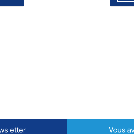
Travaux
Vie 
Recherche d
d'accueil po
L'association P
recherche des f
des chiens en 
En savoir p