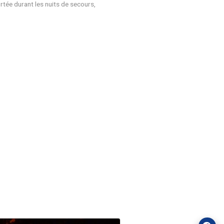
 de sorties de l’échangeur n°4 de La Réole
 sorties de l’échangeur n°3 de Langon
et de sorties de l’échangeur n°2 de Podensac
es bretelles pourra être reportée durant les nuits de secour
t ici >>