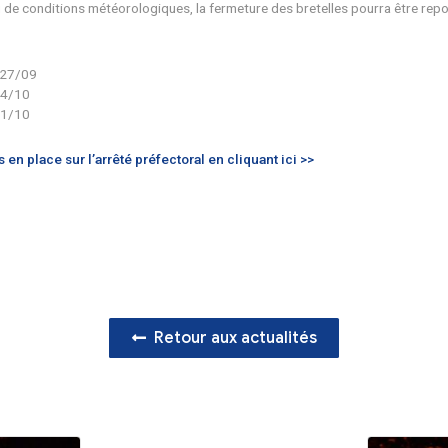
au mercredi 25/09 de 21 h à 5 h :
les bretelles d’entrées et
au mardi 01/10 de 21 h à 5 h :
les bretelles d’entrées et de
 au mercredi 02/10 de 21 h à 5 h
:
les bretelles d’entrées 
 techniques ou de conditions météorologiques, la fermeture d
itions :
09 au vendredi 27/09
09 au vendredi 04/10
10 au vendredi 11/10
s déviations mis en place sur l’arrêté préfectoral en cliquan