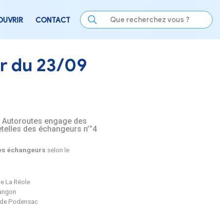
LE
SE DIVERTIR
DÉCOUVRIR
CONTACT
es à partir du 23/09
urs, la société ASF Vinci Autoroutes engage des
age sur l’ensemble des bretelles des échangeurs n
 Octobre avec une
fermeture des échangeurs
selon le